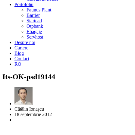
Portofoliu
Faunus Plant
Barrier
Startcad
Otpbank
Ebagaje
Servhost
Despre noi
Cariere
Blog
Contact
RO
Its-OK-psd19144
Cătălin Ionașcu
18 septembrie 2012