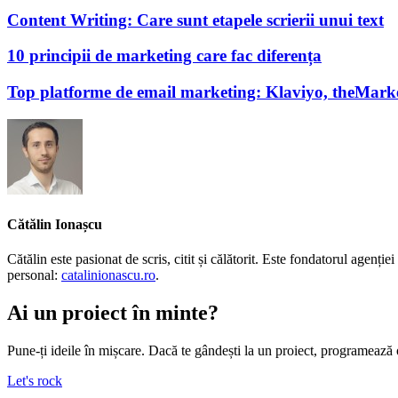
Content Writing: Care sunt etapele scrierii unui text
10 principii de marketing care fac diferența
Top platforme de email marketing: Klaviyo, theMark
Cătălin Ionașcu
Cătălin este pasionat de scris, citit și călătorit. Este fondatorul agen
personal:
catalinionascu.ro
.
Ai un proiect în minte?
Pune-ți ideile în mișcare. Dacă te gândești la un proiect, programează 
Let's rock