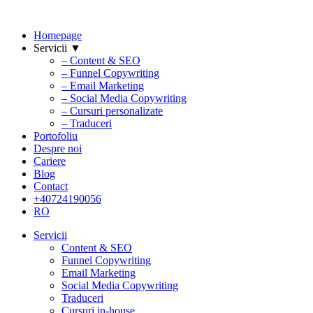
Homepage
Servicii ▼
– Content & SEO
– Funnel Copywriting
– Email Marketing
– Social Media Copywriting
– Cursuri personalizate
– Traduceri
Portofoliu
Despre noi
Cariere
Blog
Contact
+40724190056
RO
Servicii
Content & SEO
Funnel Copywriting
Email Marketing
Social Media Copywriting
Traduceri
Cursuri in-house