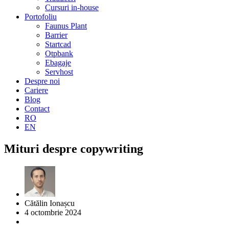
Cursuri in-house
Portofoliu
Faunus Plant
Barrier
Startcad
Otpbank
Ebagaje
Servhost
Despre noi
Cariere
Blog
Contact
RO
EN
Mituri despre copywriting
Cătălin Ionașcu
4 octombrie 2024