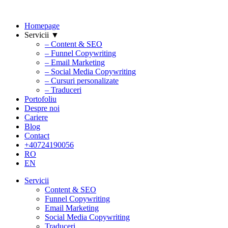
Homepage
Servicii ▼
– Content & SEO
– Funnel Copywriting
– Email Marketing
– Social Media Copywriting
– Cursuri personalizate
– Traduceri
Portofoliu
Despre noi
Cariere
Blog
Contact
+40724190056
RO
EN
Servicii
Content & SEO
Funnel Copywriting
Email Marketing
Social Media Copywriting
Traduceri