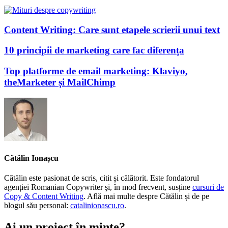
Content Writing: Care sunt etapele scrierii unui text
10 principii de marketing care fac diferența
Top platforme de email marketing: Klaviyo,
theMarketer și MailChimp
Cătălin Ionașcu
Cătălin este pasionat de scris, citit și călătorit. Este fondatorul
agenției Romanian Copywriter şi, în mod frecvent, susține
cursuri de
Copy & Content Writing
. Află mai multe despre Cătălin și de pe
blogul său personal:
catalinionascu.ro
.
Ai un proiect în minte?