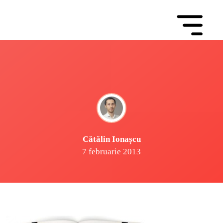
Cătălin Ionașcu
7 februarie 2013