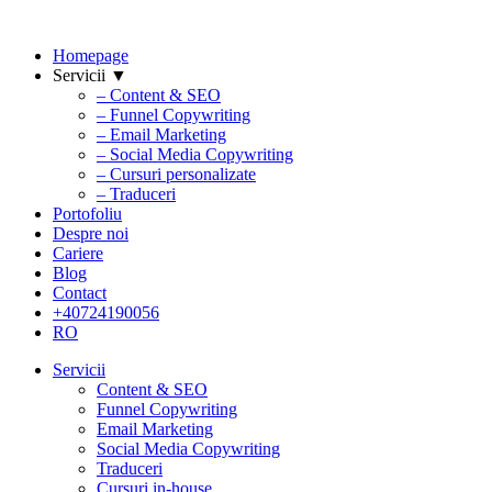
Homepage
Servicii ▼
– Content & SEO
– Funnel Copywriting
– Email Marketing
– Social Media Copywriting
– Cursuri personalizate
– Traduceri
Portofoliu
Despre noi
Cariere
Blog
Contact
+40724190056
RO
Servicii
Content & SEO
Funnel Copywriting
Email Marketing
Social Media Copywriting
Traduceri
Cursuri in-house