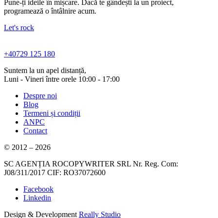
Pune-ți ideile în mișcare. Dacă te gândești la un proiect,
programează o întâlnire acum.
Let's rock
+40729 125 180
Suntem la un apel distanță,
Luni - Vineri între orele 10:00 - 17:00
Despre noi
Blog
Termeni și condiții
ANPC
Contact
© 2012 – 2026
SC AGENȚIA ROCOPYWRITER SRL Nr. Reg. Com:
J08/311/2017 CIF: RO37072600
Facebook
Linkedin
Design & Development
Really Studio