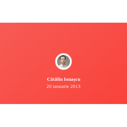
Cătălin Ionașcu
20 ianuarie 2013