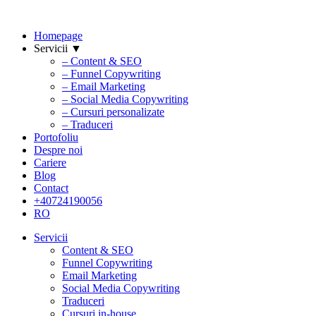
Homepage
Servicii ▼
– Content & SEO
– Funnel Copywriting
– Email Marketing
– Social Media Copywriting
– Cursuri personalizate
– Traduceri
Portofoliu
Despre noi
Cariere
Blog
Contact
+40724190056
RO
Servicii
Content & SEO
Funnel Copywriting
Email Marketing
Social Media Copywriting
Traduceri
Cursuri in-house