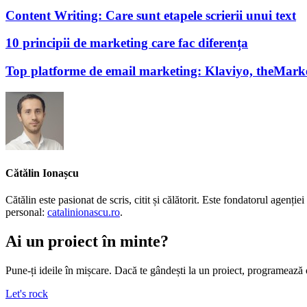
Content Writing: Care sunt etapele scrierii unui text
10 principii de marketing care fac diferența
Top platforme de email marketing: Klaviyo, theMark
Cătălin Ionașcu
Cătălin este pasionat de scris, citit și călătorit. Este fondatorul agen
personal:
catalinionascu.ro
.
Ai un proiect în minte?
Pune-ți ideile în mișcare. Dacă te gândești la un proiect, programează 
Let's rock