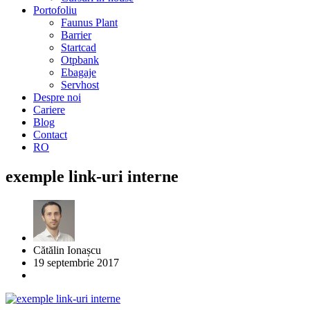
Portofoliu
Faunus Plant
Barrier
Startcad
Otpbank
Ebagaje
Servhost
Despre noi
Cariere
Blog
Contact
RO
exemple link-uri interne
Cătălin Ionașcu
19 septembrie 2017