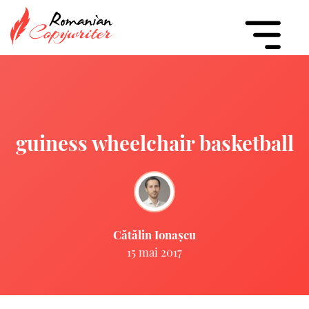
guiness wheelchair basketball
Cătălin Ionașcu
15 mai 2017