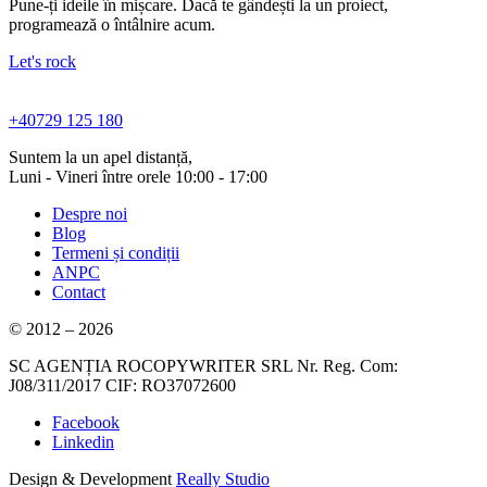
Pune-ți ideile în mișcare. Dacă te gândești la un proiect,
programează o întâlnire acum.
Let's rock
+40729 125 180
Suntem la un apel distanță,
Luni - Vineri între orele 10:00 - 17:00
Despre noi
Blog
Termeni și condiții
ANPC
Contact
© 2012 – 2026
SC AGENȚIA ROCOPYWRITER SRL Nr. Reg. Com:
J08/311/2017 CIF: RO37072600
Facebook
Linkedin
Design & Development
Really Studio