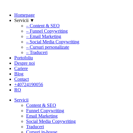
Homepage
Servicii ▼
– Content & SEO
– Funnel Copywriting
– Email Marketing
– Social Media Copywriting
– Cursuri personalizate
– Traduceri
Portofoliu
Despre noi
Cariere
Blog
Contact
+40724190056
RO
Servicii
Content & SEO
Funnel Copywriting
Email Marketing
Social Media Copywriting
Traduceri
Cursuri in-house