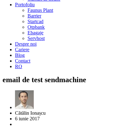
Portofoliu
Faunus Plant
Barrier
Startcad
Otpbank
Ebagaje
Servhost
Despre noi
Cariere
Blog
Contact
RO
email de test sendmachine
Cătălin Ionașcu
6 iunie 2017