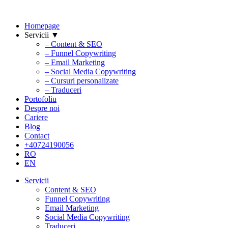
Homepage
Servicii ▼
– Content & SEO
– Funnel Copywriting
– Email Marketing
– Social Media Copywriting
– Cursuri personalizate
– Traduceri
Portofoliu
Despre noi
Cariere
Blog
Contact
+40724190056
RO
EN
Servicii
Content & SEO
Funnel Copywriting
Email Marketing
Social Media Copywriting
Traduceri