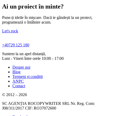
Ai un proiect în minte?
Pune-ți ideile în mișcare. Dacă te gândești la un proiect,
programează o întâlnire acum.
Let's rock
+40729 125 180
Suntem la un apel distanță,
Luni - Vineri între orele 10:00 - 17:00
Despre noi
Blog
Termeni și condiții
ANPC
Contact
© 2012 – 2026
SC AGENȚIA ROCOPYWRITER SRL Nr. Reg. Com:
J08/311/2017 CIF: RO37072600