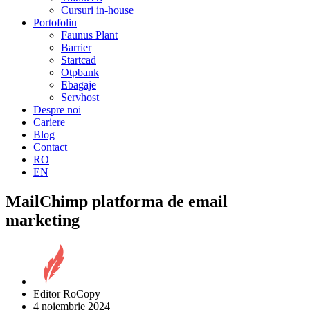
Cursuri in-house
Portofoliu
Faunus Plant
Barrier
Startcad
Otpbank
Ebagaje
Servhost
Despre noi
Cariere
Blog
Contact
RO
EN
MailChimp platforma de email
marketing
Editor RoCopy
4 noiembrie 2024