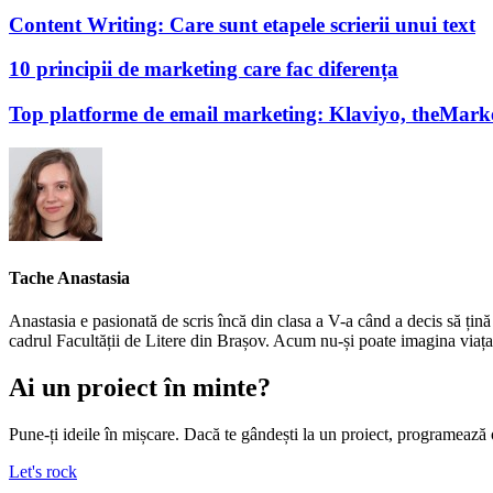
Content Writing: Care sunt etapele scrierii unui text
10 principii de marketing care fac diferența
Top platforme de email marketing: Klaviyo, theMark
Tache Anastasia
Anastasia e pasionată de scris încă din clasa a V-a când a decis să țină
cadrul Facultății de Litere din Brașov. Acum nu-și poate imagina viața f
Ai un proiect în minte?
Pune-ți ideile în mișcare. Dacă te gândești la un proiect, programează 
Let's rock