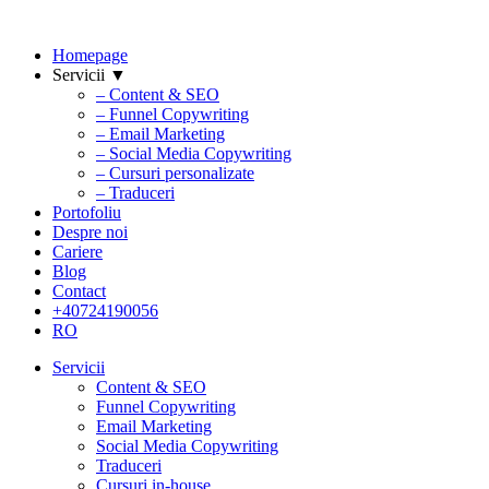
Homepage
Servicii ▼
– Content & SEO
– Funnel Copywriting
– Email Marketing
– Social Media Copywriting
– Cursuri personalizate
– Traduceri
Portofoliu
Despre noi
Cariere
Blog
Contact
+40724190056
RO
Servicii
Content & SEO
Funnel Copywriting
Email Marketing
Social Media Copywriting
Traduceri
Cursuri in-house