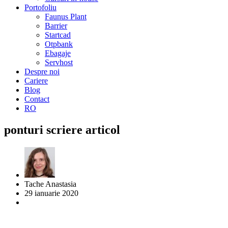
Portofoliu
Faunus Plant
Barrier
Startcad
Otpbank
Ebagaje
Servhost
Despre noi
Cariere
Blog
Contact
RO
ponturi scriere articol
Tache Anastasia
29 ianuarie 2020