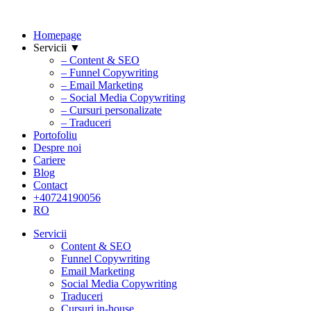
Homepage
Servicii ▼
– Content & SEO
– Funnel Copywriting
– Email Marketing
– Social Media Copywriting
– Cursuri personalizate
– Traduceri
Portofoliu
Despre noi
Cariere
Blog
Contact
+40724190056
RO
Servicii
Content & SEO
Funnel Copywriting
Email Marketing
Social Media Copywriting
Traduceri
Cursuri in-house