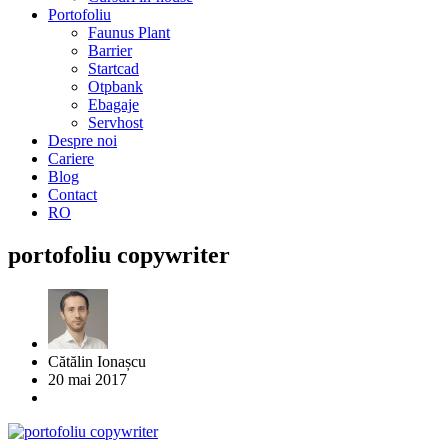
Portofoliu
Faunus Plant
Barrier
Startcad
Otpbank
Ebagaje
Servhost
Despre noi
Cariere
Blog
Contact
RO
portofoliu copywriter
Cătălin Ionașcu
20 mai 2017