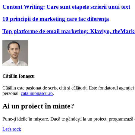
Content Writing: Care sunt etapele scrierii unui text
10 principii de marketing care fac diferența
Top platforme de email marketing: Klaviyo, theMark
Cătălin Ionașcu
Cătălin este pasionat de scris, citit și călătorit. Este fondatorul agen
personal:
catalinionascu.ro
.
Ai un proiect în minte?
Pune-ți ideile în mișcare. Dacă te gândești la un proiect, programează 
Let's rock