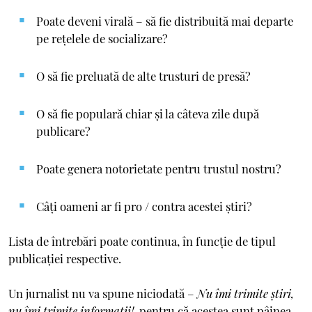
Poate deveni virală – să fie distribuită mai departe
pe rețelele de socializare?
O să fie preluată de alte trusturi de presă?
O să fie populară chiar și la câteva zile după
publicare?
Poate genera notorietate pentru trustul nostru?
Câți oameni ar fi pro / contra acestei știri?
Lista de întrebări poate continua, în funcție de tipul
publicației respective.
Un jurnalist nu va spune niciodată –
Nu îmi trimite știri,
nu îmi trimite informații!,
pentru că acestea sunt pâinea