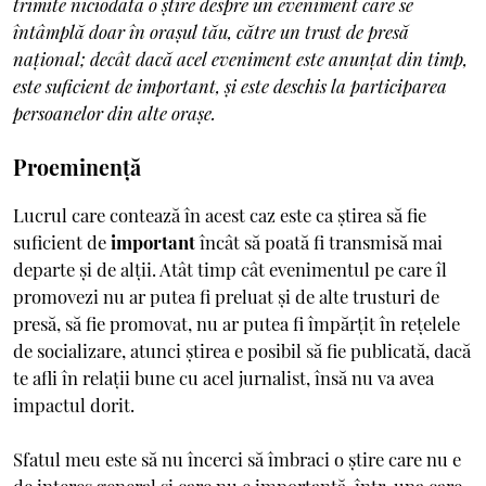
trimite niciodată o știre despre un eveniment care se
întâmplă doar în orașul tău, către un trust de presă
național; decât dacă acel eveniment este anunțat din timp,
este suficient de important, și este deschis la participarea
persoanelor din alte orașe.
Proeminență
Lucrul care contează în acest caz este ca știrea să fie
suficient de
important
încât să poată fi transmisă mai
departe și de alții. Atât timp cât evenimentul pe care îl
promovezi nu ar putea fi preluat și de alte trusturi de
presă, să fie promovat, nu ar putea fi împărțit în rețelele
de socializare, atunci știrea e posibil să fie publicată, dacă
te afli în relații bune cu acel jurnalist, însă nu va avea
impactul dorit.
Sfatul meu este să nu încerci să îmbraci o știre care nu e