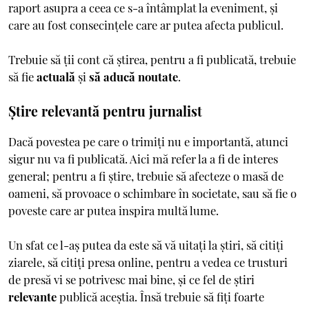
raport asupra a ceea ce s-a întâmplat la eveniment, și
care au fost consecințele care ar putea afecta publicul.
Trebuie să ții cont că știrea, pentru a fi publicată, trebuie
să fie
actuală
și
să aducă noutate
.
Știre relevantă pentru jurnalist
Dacă povestea pe care o trimiți nu e importantă, atunci
sigur nu va fi publicată. Aici mă refer la a fi de interes
general; pentru a fi știre, trebuie să afecteze o masă de
oameni, să provoace o schimbare în societate, sau să fie o
poveste care ar putea inspira multă lume.
Un sfat ce l-aș putea da este să vă uitați la știri, să citiți
ziarele, să citiți presa online, pentru a vedea ce trusturi
de presă vi se potrivesc mai bine, și ce fel de știri
relevante
publică aceștia. Însă trebuie să fiți foarte