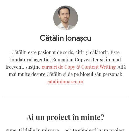
Cătălin Ionașcu
Cătălin este pasionat de scris, citit și călătorit. Este
fondatorul agenției Romanian Copywriter şi, în mod
frecvent, susține
cursuri de Copy & Content Writing
. Află
mai multe despre Cătălin și de pe blogul său personal:
catalinionascu.ro
.
Ai un proiect în minte?
Pune-ți ideile în mișcare. Dacă te gândești la un proiect,