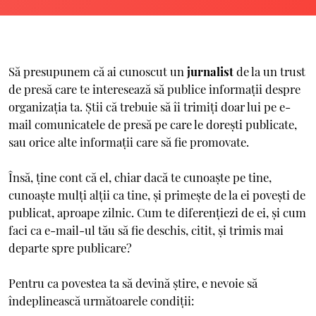
Să presupunem că ai cunoscut un
jurnalist
de la un trust
de presă care te interesează să publice informații despre
organizația ta. Știi că trebuie să îi trimiți doar lui pe e-
mail comunicatele de presă pe care le dorești publicate,
sau orice alte informații care să fie promovate.
Însă, ține cont că el, chiar dacă te cunoaște pe tine,
cunoaște mulți alții ca tine, și primește de la ei povești de
publicat, aproape zilnic. Cum te diferențiezi de ei, și cum
faci ca e-mail-ul tău să fie deschis, citit, și trimis mai
departe spre publicare?
Pentru ca povestea ta să devină știre, e nevoie să
îndeplinească următoarele condiții: