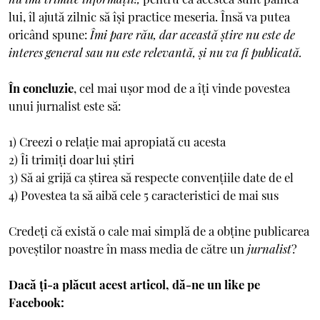
lui, îl ajută zilnic să își practice meseria. Însă va putea
oricând spune:
Îmi pare rău, dar această știre nu este de
interes general sau nu este relevantă, și nu va fi publicată.
În concluzie
, cel mai ușor mod de a îți vinde povestea
unui jurnalist este să:
1) Creezi o relație mai apropiată cu acesta
2) Îi trimiți doar lui știri
3) Să ai grijă ca știrea să respecte convențiile date de el
4) Povestea ta să aibă cele 5 caracteristici de mai sus
Credeți că există o cale mai simplă de a obține publicarea
poveștilor noastre în mass media de către un
jurnalist
?
Dacă ți-a plăcut acest articol, dă-ne un like pe
Facebook: