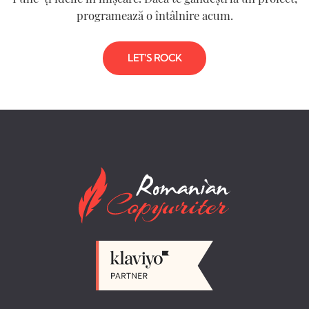
programează o întâlnire acum.
LET'S ROCK