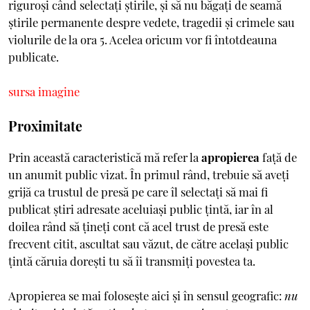
riguroși când selectați știrile, și să nu băgați de seamă
știrile permanente despre vedete, tragedii și crimele sau
violurile de la ora 5. Acelea oricum vor fi întotdeauna
publicate.
sursa imagine
Proximitate
Prin această caracteristică mă refer la
apropierea
față de
un anumit public vizat. În primul rând, trebuie să aveți
grijă ca trustul de presă pe care îl selectați să mai fi
publicat știri adresate aceluiași public țintă, iar în al
doilea rând să țineți cont că acel trust de presă este
frecvent citit, ascultat sau văzut, de către același public
țintă căruia dorești tu să îi transmiți povestea ta.
Apropierea se mai folosește aici și în sensul geografic:
nu