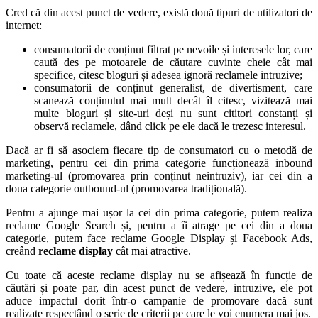
Cred că din acest punct de vedere, există două tipuri de utilizatori de
internet:
consumatorii de conținut filtrat pe nevoile și interesele lor, care
caută des pe motoarele de căutare cuvinte cheie cât mai
specifice, citesc bloguri și adesea ignoră reclamele intruzive;
consumatorii de conținut generalist, de divertisment, care
scanează conținutul mai mult decât îl citesc, vizitează mai
multe bloguri și site-uri deși nu sunt cititori constanți și
observă reclamele, dând click pe ele dacă le trezesc interesul.
Dacă ar fi să asociem fiecare tip de consumatori cu o metodă de
marketing, pentru cei din prima categorie funcționează inbound
marketing-ul (promovarea prin conținut neintruziv), iar cei din a
doua categorie outbound-ul (promovarea tradițională).
Pentru a ajunge mai ușor la cei din prima categorie, putem realiza
reclame Google Search și, pentru a îi atrage pe cei din a doua
categorie, putem face reclame Google Display și Facebook Ads,
creând
reclame display
cât mai atractive.
Cu toate că aceste reclame display nu se afișează în funcție de
căutări și poate par, din acest punct de vedere, intruzive, ele pot
aduce impactul dorit într-o campanie de promovare dacă sunt
realizate respectând o serie de criterii pe care le voi enumera mai jos.