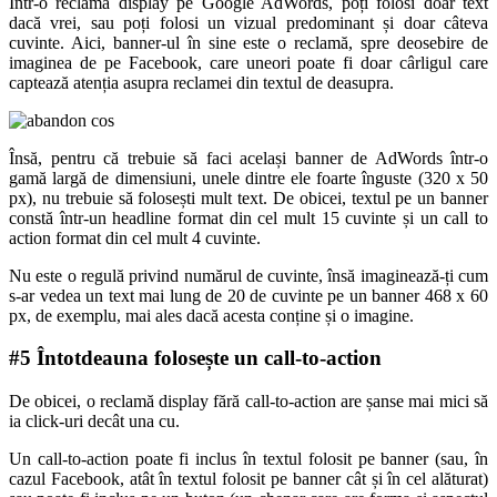
Într-o reclamă display pe Google AdWords, poți folosi doar text
dacă vrei, sau poți folosi un vizual predominant și doar câteva
cuvinte. Aici, banner-ul în sine este o reclamă, spre deosebire de
imaginea de pe Facebook, care uneori poate fi doar cârligul care
captează atenția asupra reclamei din textul de deasupra.
Însă, pentru că trebuie să faci același banner de AdWords într-o
gamă largă de dimensiuni, unele dintre ele foarte înguste (320 x 50
px), nu trebuie să folosești mult text. De obicei, textul pe un banner
constă într-un headline format din cel mult 15 cuvinte și un call to
action format din cel mult 4 cuvinte.
Nu este o regulă privind numărul de cuvinte, însă imaginează-ți cum
s-ar vedea un text mai lung de 20 de cuvinte pe un banner 468 x 60
px, de exemplu, mai ales dacă acesta conține și o imagine.
#5 Întotdeauna folosește un call-to-action
De obicei, o reclamă display fără call-to-action are șanse mai mici să
ia click-uri decât una cu.
Un call-to-action poate fi inclus în textul folosit pe banner (sau, în
cazul Facebook, atât în textul folosit pe banner cât și în cel alăturat)