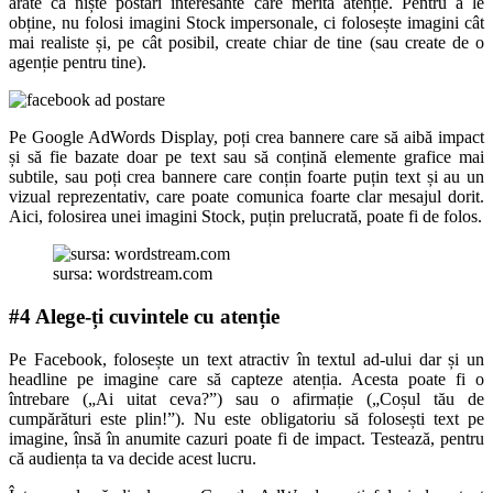
arate ca niște postări interesante care merită atenție. Pentru a le
obține, nu folosi imagini Stock impersonale, ci folosește imagini cât
mai realiste și, pe cât posibil, create chiar de tine (sau create de o
agenție pentru tine).
Pe Google AdWords Display, poți crea bannere care să aibă impact
și să fie bazate doar pe text sau să conțină elemente grafice mai
subtile, sau poți crea bannere care conțin foarte puțin text și au un
vizual reprezentativ, care poate comunica foarte clar mesajul dorit.
Aici, folosirea unei imagini Stock, puțin prelucrată, poate fi de folos.
sursa: wordstream.com
#4 Alege-ți cuvintele cu atenție
Pe Facebook, folosește un text atractiv în textul ad-ului dar și un
headline pe imagine care să capteze atenția. Acesta poate fi o
întrebare („Ai uitat ceva?”) sau o afirmație („Coșul tău de
cumpărături este plin!”). Nu este obligatoriu să folosești text pe
imagine, însă în anumite cazuri poate fi de impact. Testează, pentru
că audiența ta va decide acest lucru.