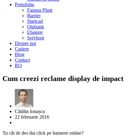
Portofoliu
Faunus Plant
Barrier
Startcad
Otpbank
Ebagaje
Servhost
Despre noi
Cariere
Blog
Contact
RO
Cum creezi reclame display de impact
Cătălin Ionașcu
22 februarie 2016
Tu cât de des dai click pe bannere online?