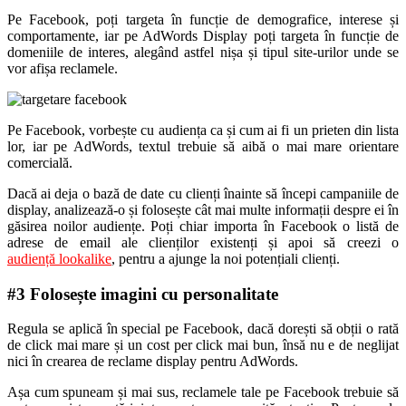
Pe Facebook, poți targeta în funcție de demografice, interese și
comportamente, iar pe AdWords Display poți targeta în funcție de
domeniile de interes, alegând astfel nișa și tipul site-urilor unde se
vor afișa reclamele.
Pe Facebook, vorbește cu audiența ca și cum ai fi un prieten din lista
lor, iar pe AdWords, textul trebuie să aibă o mai mare orientare
comercială.
Dacă ai deja o bază de date cu clienți înainte să începi campaniile de
display, analizează-o și folosește cât mai multe informații despre ei în
găsirea noilor audiențe. Poți chiar importa în Facebook o listă de
adrese de email ale clienților existenți și apoi să creezi o
audiență lookalike
, pentru a ajunge la noi potențiali clienți.
#3 Folosește imagini cu personalitate
Regula se aplică în special pe Facebook, dacă dorești să obții o rată
de click mai mare și un cost per click mai bun, însă nu e de neglijat
nici în crearea de reclame display pentru AdWords.
Așa cum spuneam și mai sus, reclamele tale pe Facebook trebuie să