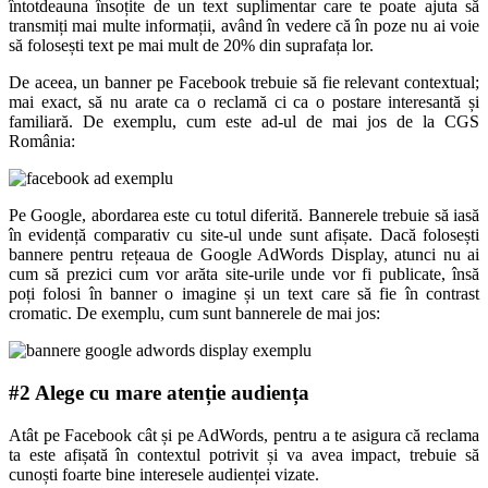
întotdeauna însoțite de un text suplimentar care te poate ajuta să
transmiți mai multe informații, având în vedere că în poze nu ai voie
să folosești text pe mai mult de 20% din suprafața lor.
De aceea, un banner pe Facebook trebuie să fie relevant contextual;
mai exact, să nu arate ca o reclamă ci ca o postare interesantă și
familiară. De exemplu, cum este ad-ul de mai jos de la CGS
România:
Pe Google, abordarea este cu totul diferită. Bannerele trebuie să iasă
în evidență comparativ cu site-ul unde sunt afișate. Dacă folosești
bannere pentru rețeaua de Google AdWords Display, atunci nu ai
cum să prezici cum vor arăta site-urile unde vor fi publicate, însă
poți folosi în banner o imagine și un text care să fie în contrast
cromatic. De exemplu, cum sunt bannerele de mai jos:
#2 Alege cu mare atenție audiența
Atât pe Facebook cât și pe AdWords, pentru a te asigura că reclama
ta este afișată în contextul potrivit și va avea impact, trebuie să
cunoști foarte bine interesele audienței vizate.