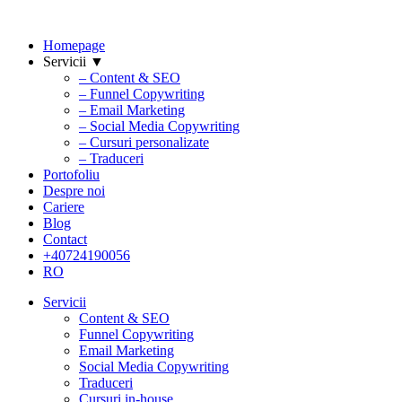
Homepage
Servicii ▼
– Content & SEO
– Funnel Copywriting
– Email Marketing
– Social Media Copywriting
– Cursuri personalizate
– Traduceri
Portofoliu
Despre noi
Cariere
Blog
Contact
+40724190056
RO
Servicii
Content & SEO
Funnel Copywriting
Email Marketing
Social Media Copywriting
Traduceri
Cursuri in-house