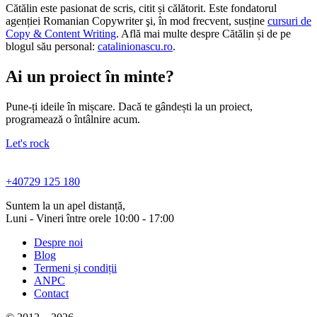
Cătălin este pasionat de scris, citit și călătorit. Este fondatorul
agenției Romanian Copywriter şi, în mod frecvent, susține
cursuri de
Copy & Content Writing
. Află mai multe despre Cătălin și de pe
blogul său personal:
catalinionascu.ro
.
Ai un proiect în minte?
Pune-ți ideile în mișcare. Dacă te gândești la un proiect,
programează o întâlnire acum.
Let's rock
+40729 125 180
Suntem la un apel distanță,
Luni - Vineri între orele 10:00 - 17:00
Despre noi
Blog
Termeni și condiții
ANPC
Contact