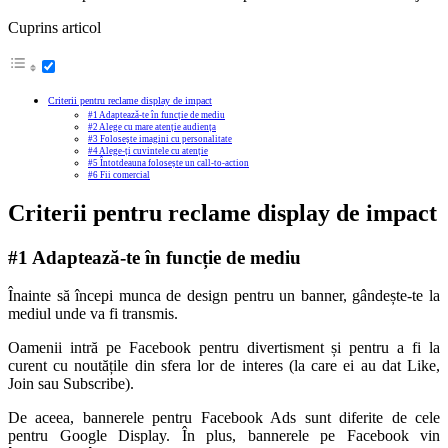
Cuprins articol
Criterii pentru reclame display de impact
#1 Adaptează-te în funcție de mediu
#2 Alege cu mare atenție audiența
#3 Folosește imagini cu personalitate
#4 Alege-ți cuvintele cu atenție
#5 Întotdeauna folosește un call-to-action
#6 Fii comercial
Criterii pentru reclame display de impact
#1 Adaptează-te în funcție de mediu
Înainte să începi munca de design pentru un banner, gândește-te la
mediul unde va fi transmis.
Oamenii intră pe Facebook pentru divertisment și pentru a fi la
curent cu noutățile din sfera lor de interes (la care ei au dat Like,
Join sau Subscribe).
De aceea, bannerele pentru Facebook Ads sunt diferite de cele
pentru Google Display. În plus, bannerele pe Facebook vin