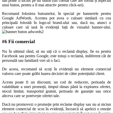
sau poate fi inclus pe un buton (un chenar care are forma și aspectul
unui buton, pentru a fi mai atractiv pentru click-uri).
Recomand folosirea butoanelor, în special pe bannerele pentru
Google AdWords. Acestea pot avea o culoare similară cu cea
principală folosită în logo-ul brand-ului sau, dacă nu, atunci o
culoare care să iasă în evidență față de vizualul banner-ului.
#6 Fii comercial
Nu în ultimul rând, să nu uiți că o reclamă display, fie ea pentru
Facebook sau pentru Google, este totuși o reclamă, indiferent cât de
personală sau familiară vrei să o faci.
De aceea, recomand să scoți în evidență un element comercial
valoros care poate grăbi luarea deciziei de către potențialul client.
Acesta poate fi un discount, un cod de reducere, perioada de
valabilitate a unei promoții, timpul rămas până la expirarea ofertei,
stocul limitat, transportul gratuit, perioada de garanție sau orice
altceva care se potrivește ofertei tale.
Dacă nu promovezi o promoție prin reclame display sau nu ai niciun
element comercial de scos în evidență, încearcă să apelezi o emoție