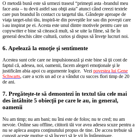
O metodă bună este să urmezi traseul “primeşti asta -brandul meu
face asta – tu devii astfel sau obţii asta” atunci când creezi textele
care pun brandul în contact cu targetul tău. Gândeşte aproape de
viaţa target-ului tău, inspiră-te din poveştile lor sau din poveşti care
i-au inspirat pe ei. Acesta este unul dintre motivele pentru care un
copywriter e bine să citească mult, să se uite la filme, să fie în
general deschis către cultură, curios şi dispus să înveţe lucruri noi.
6.
Apelează la emoţie şi sentimente
Acestea sunt cele care ne impulsionează şi este bine să ţii cont de
faptul că, adesea, noi, oamenii, facem alegeri emoţionale şi le
justificăm abia apoi cu argumente logice. Vezi
povestea lui Gene
Schwarts
, care a scris un ad ce a vândut cu succes flori timp de 20
de ani.
7.
Pregăteşte-te să demontezi în textul tău cele mai
des întâlnite 5 obiecţii pe care le au, in general,
oamenii
Nu am timp; nu am bani; nu îmi este de folos; nu te cred; nu am
nevoie. Online sau offline, cititorii tăi vor avea adesea scuze pentru a
nu se apleca asupra conţinutului propus de tine. De accea trebuie să
cunoşti aceste motive şi să încerci să le vii în întâmpinare.