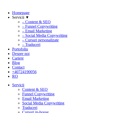
Homepage
Servicii ▼
– Content & SEO
– Funnel Copywriting
– Email Marketing
– Social Media Copywriting
– Cursuri personalizate
– Traduceri
Portofoliu
Despre noi
Cariere
Blog
Contact
+40724190056
RO
Servicii
Content & SEO
Funnel Copywriting
Email Marketing
Social Media Copywriting
Traduceri
Cursuri in-house