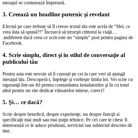
mesajul se conturează împreună.
3.
Creează un headline puternic şi revelant
Efectul pe care trebuie să îl creeze textul tău este acela de “Hei, ce
vrea ăsta să spună?!” Încearcă să trezeşti cititorul la viaţă…
.indiferent dacă ceea ce scrii este un “simplu” post pentru pagina de
Facebook.
4.
Scrie simplu, direct
şi in stilul de conversaţie al
publicului tău
Pentru asta este nevoie să îi cunoști pe cei la care vrei să ajungă
mesajul tău. Descoperă-i, înţelege şi vorbeşte limba lor. Vei scrie cu
siguranţă într-un fel pentru comunitatea instalatorilor şi în cu totul
altul pentru un site dedicat viitoarelor mirese, corect?
5.
Şi… ce dacă?
Scrie despre beneficii, despre experienţe, nu despre funcţii si
specificaţii mai mult sau mai puţin tehnice. Pe cei care te citesc îi
interesează ce le aduce produsul, serviciul sau subiectul descries de
tine.