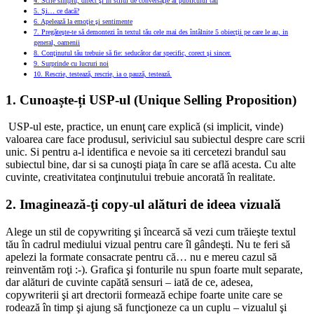
4. Scrie simplu, direct şi in stilul de conversaţie al publicului tău
5. Şi… ce dacă?
6. Apelează la emoţie şi sentimente
7. Pregăteşte-te să demontezi în textul tău cele mai des întâlnite 5 obiecţii pe care le au, in
general, oamenii
8. Conţinutul tău trebuie să fie: seducător dar specific, corect şi sincer.
9. Surprinde cu lucruri noi
10. Rescrie, testează, rescrie, ia o pauză, testează.
1.
Cunoaște-ți USP-ul (Unique Selling Proposition)
USP-ul este, practice, un enunţ care explică (si implicit, vinde)
valoarea care face produsul, seriviciul sau subiectul despre care scrii
unic. Si pentru a-l identifica e nevoie sa iti cercetezi brandul sau
subiectul bine, dar si sa cunoşti piaţa în care se află acesta. Cu alte
cuvinte, creativitatea conţinutului trebuie ancorată în realitate.
2.
Imaginează-ţi copy-ul
alături de ideea vizuală
Alege un stil de copywriting şi încearcă să vezi cum trăieşte textul
tău în cadrul mediului vizual pentru care îl gândeşti. Nu te feri să
apelezi la formate consacrate pentru că… nu e mereu cazul să
reinventăm roţi :-). Grafica şi fonturile nu spun foarte mult separate,
dar alături de cuvinte capătă sensuri – iată de ce, adesea,
copywriterii şi art drectorii formează echipe foarte unite care se
rodează în timp şi ajung să funcţioneze ca un cuplu – vizualul şi