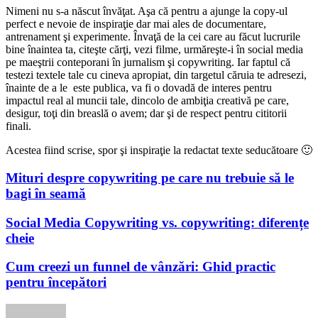
Nimeni nu s-a născut învăţat. Aşa că pentru a ajunge la copy-ul
perfect e nevoie de inspiraţie dar mai ales de documentare,
antrenament şi experimente. Învaţă de la cei care au făcut lucrurile
bine înaintea ta, citeşte cărţi, vezi filme, urmăreşte-i în social media
pe maeştrii conteporani în jurnalism şi copywriting. Iar faptul că
testezi textele tale cu cineva apropiat, din targetul căruia te adresezi,
înainte de a le este publica, va fi o dovadă de interes pentru
impactul real al muncii tale, dincolo de ambiţia creativă pe care,
desigur, toţi din breaslă o avem; dar şi de respect pentru cititorii
finali.
Acestea fiind scrise, spor şi inspiraţie la redactat texte seducătoare 🙂
Mituri despre copywriting pe care nu trebuie să le
bagi în seamă
Social Media Copywriting vs. copywriting: diferențe
cheie
Cum creezi un funnel de vânzări: Ghid practic
pentru începători