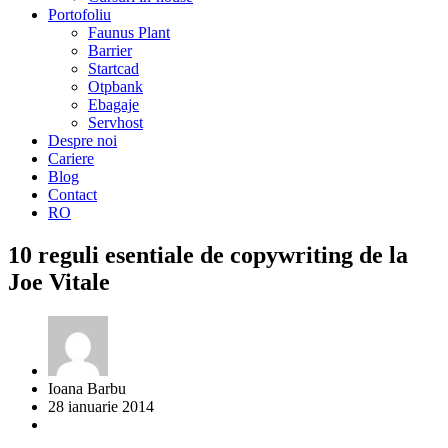
Portofoliu
Faunus Plant
Barrier
Startcad
Otpbank
Ebagaje
Servhost
Despre noi
Cariere
Blog
Contact
RO
10 reguli esentiale de copywriting de la
Joe Vitale
Ioana Barbu
28 ianuarie 2014