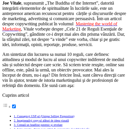
Joe Vitale
, supranumit „The Buddha of the Internet”, datorită
integrării elementelor de spiritualitate în lucrările sale, este un
antreprenor american recunoscut pentru cărțile și discursurile despre
de marketing, advertising si comunicare persuasivă. Într-un articol
despre copywriting publicat în volumul
Mastering the world of
Marketing
, Vitale vorbeşte despre „Cele 21 de Reguli Esenţiale de
Copywriting”, gândinte ce-i drept mai ales din prisma vânzării. Dar,
la sfârşitul zilei, tot despre “a vinde” este vorba, chiar şi pe gratis:
idei, informaţii, opinii, reportaje, produse, servicii.
Am sintetizat din lucrarea sa numai 10 reguli, care definesc
atitudinea și modul de lucru al unui copywriter indiferent de mediul
său și subiectul despre care scrie. Să scriem texte reuşite, online sau
offline, este, până la urmă, un obiectiv provocator. Mai ales la
început de drum, nu-i aşa? Din fericire însă, sunt câteva direcţii care
vin în ajutor, testate de istoria marketingului şi de profesionști de
refeinţă din domeniu. Ele sună cam aşa:
Cuprins articol
1. Cunoaște-ți USP-ul (Unique Selling Proposition)
2. Imaginează-ţi copy-ul alături de ideea vizuală
3. Creează un headline puternic şi revelant