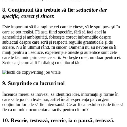
8. Con
ţinutul tău trebuie să fie
:
seducător dar
specific, corect şi sincer.
Este important să îi atragi pe cei care te citesc, să le spui poveşti în
care se pot regăsi. Fă asta fiind specific, fără să faci apel la
generalităţi şi ambiguităţi, foloseşte corect informaţiile despre
subiectul despre care scrii şi respectă regulile gramaticale şi de
scriere. Nu în ultimul rând, fii sincer. Oamenii nu au nevoie să îi
minţi pentru a-i seduce, experienţele oneste şi autentice sunt cele
care te fac unic prin ceea ce scrii. Vorbeşte cu ei, nu doar pentru ei.
Scrie ca şi cum ai fi în dialog cu cititorul tău.
9. S
urprinde cu lucruri noi
Încearcă mereu să inovezi, să identifici idei, informaţii şi forme în
care să te joci cu texte noi, astfel încât experienţa parcurgerii
conţinuturilor tale să fie interesantă. Ce-ar fi ca textul scris de tine să
fie ca un mic documentar atractiv pentru cititori?
10.
Rescrie, testeaz
ă, rescrie, ia o pauză, testează.