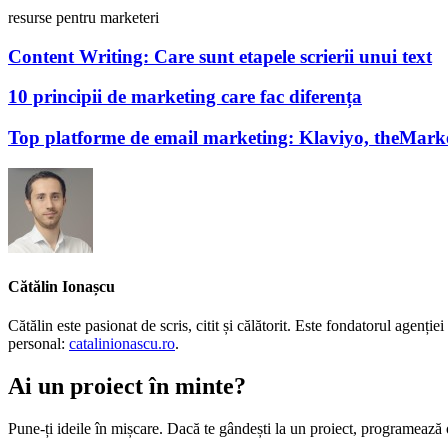
resurse pentru marketeri
Content Writing: Care sunt etapele scrierii unui text
10 principii de marketing care fac diferența
Top platforme de email marketing: Klaviyo, theMark
Cătălin Ionașcu
Cătălin este pasionat de scris, citit și călătorit. Este fondatorul agen
personal:
catalinionascu.ro
.
Ai un proiect în minte?
Pune-ți ideile în mișcare. Dacă te gândești la un proiect, programează 