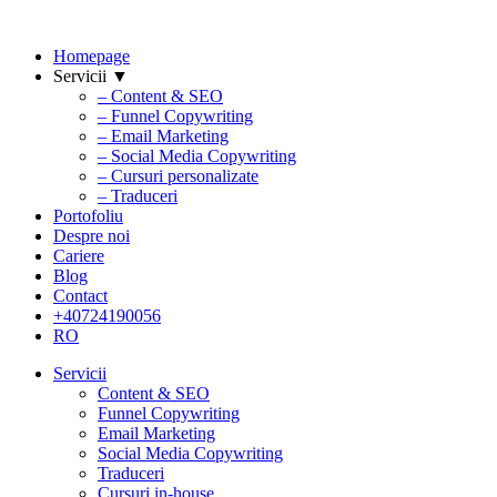
Homepage
Servicii ▼
– Content & SEO
– Funnel Copywriting
– Email Marketing
– Social Media Copywriting
– Cursuri personalizate
– Traduceri
Portofoliu
Despre noi
Cariere
Blog
Contact
+40724190056
RO
Servicii
Content & SEO
Funnel Copywriting
Email Marketing
Social Media Copywriting
Traduceri
Cursuri in-house