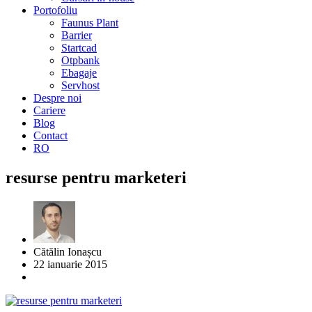
Portofoliu
Faunus Plant
Barrier
Startcad
Otpbank
Ebagaje
Servhost
Despre noi
Cariere
Blog
Contact
RO
resurse pentru marketeri
Cătălin Ionașcu
22 ianuarie 2015