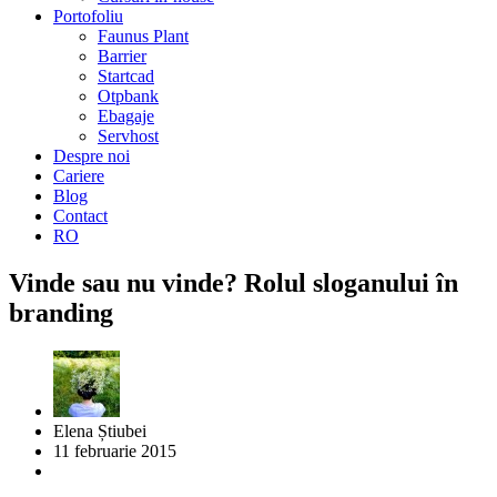
Portofoliu
Faunus Plant
Barrier
Startcad
Otpbank
Ebagaje
Servhost
Despre noi
Cariere
Blog
Contact
RO
Vinde sau nu vinde? Rolul sloganului în
branding
Elena Știubei
11 februarie 2015