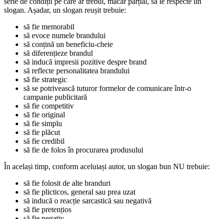
serie de condiții pe care ar trebui, măcar parțial, să le respecte un
slogan. Așadar, un slogan reușit trebuie:
să fie memorabil
să evoce numele brandului
să conțină un beneficiu-cheie
să diferențieze brandul
să inducă impresii pozitive despre brand
să reflecte personalitatea brandului
să fie strategic
să se potrivească tuturor formelor de comunicare într-o
campanie publicitară
să fie competitiv
să fie original
să fie simplu
să fie plăcut
să fie credibil
să fie de folos în procurarea produsului
În același timp, conform aceluiași autor, un slogan bun NU trebuie:
să fie folosit de alte branduri
să fie plicticos, general sau prea uzat
să inducă o reacție sarcastică sau negativă
să fie pretențios
să fie negativ