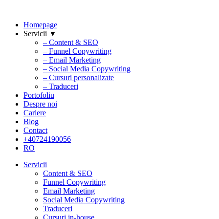
Homepage
Servicii ▼
– Content & SEO
– Funnel Copywriting
– Email Marketing
– Social Media Copywriting
– Cursuri personalizate
– Traduceri
Portofoliu
Despre noi
Cariere
Blog
Contact
+40724190056
RO
Servicii
Content & SEO
Funnel Copywriting
Email Marketing
Social Media Copywriting
Traduceri
Cursuri in-house