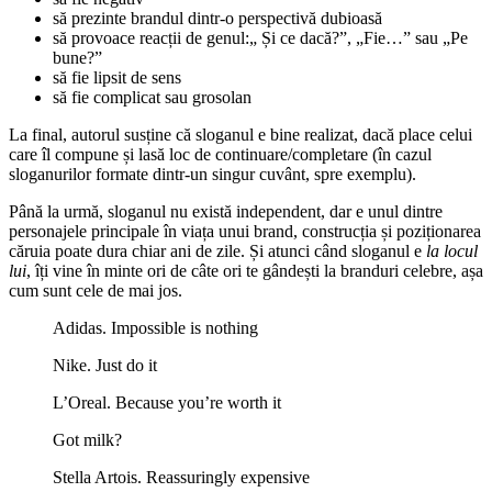
să prezinte brandul dintr-o perspectivă dubioasă
să provoace reacții de genul:„ Și ce dacă?”, „Fie…” sau „Pe
bune?”
să fie lipsit de sens
să fie complicat sau grosolan
La final, autorul susține că sloganul e bine realizat, dacă place celui
care îl compune și lasă loc de continuare/completare (în cazul
sloganurilor formate dintr-un singur cuvânt, spre exemplu).
Până la urmă, sloganul nu există independent, dar e unul dintre
personajele principale în viața unui brand, construcția și poziționarea
căruia poate dura chiar ani de zile. Și atunci când sloganul e
la locul
lui
, îți vine în minte ori de câte ori te gândești la branduri celebre, așa
cum sunt cele de mai jos.
Adidas. Impossible is nothing
Nike. Just do it
L’Oreal. Because you’re worth it
Got milk?
Stella Artois. Reassuringly expensive