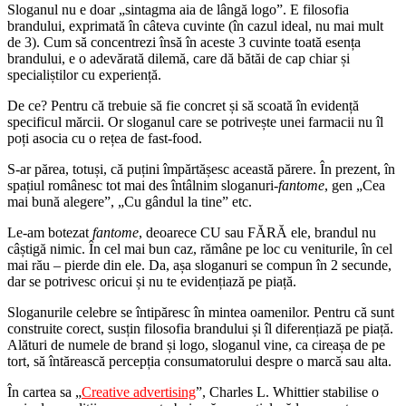
Sloganul nu e doar „sintagma aia de lângă logo”. E filosofia
brandului, exprimată în câteva cuvinte (în cazul ideal, nu mai mult
de 3). Cum să concentrezi însă în aceste 3 cuvinte toată esența
brandului, e o adevărată dilemă, care dă bătăi de cap chiar și
specialiștilor cu experiență.
De ce? Pentru că trebuie să fie concret și să scoată în evidență
specificul mărcii. Or sloganul care se potrivește unei farmacii nu îl
poți asocia cu o rețea de fast-food.
S-ar părea, totuși, că puțini împărtășesc această părere. În prezent, în
spațiul românesc tot mai des întâlnim sloganuri-
fantome
, gen „Cea
mai bună alegere”, „Cu gândul la tine” etc.
Le-am botezat
fantome
, deoarece CU sau FĂRĂ ele, brandul nu
câștigă nimic. În cel mai bun caz, rămâne pe loc cu veniturile, în cel
mai rău – pierde din ele. Da, așa sloganuri se compun în 2 secunde,
dar se potrivesc oricui și nu te evidențiază pe piață.
Sloganurile celebre se întipăresc în mintea oamenilor. Pentru că sunt
construite corect, susțin filosofia brandului și îl diferențiază pe piață.
Alături de numele de brand și logo, sloganul vine, ca cireașa de pe
tort, să întărească percepția consumatorului despre o marcă sau alta.
În cartea sa „
Creative advertising
”, Charles L. Whittier stabilise o