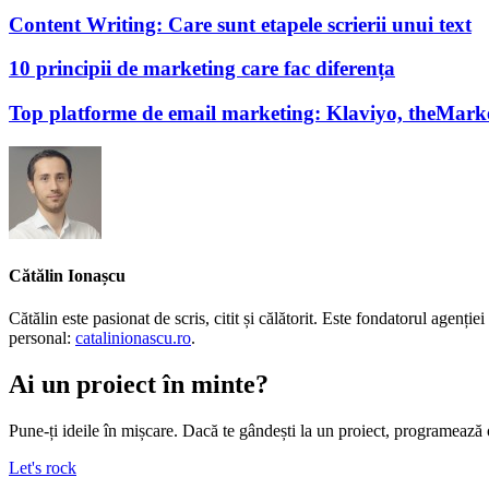
Content Writing: Care sunt etapele scrierii unui text
10 principii de marketing care fac diferența
Top platforme de email marketing: Klaviyo, theMark
Cătălin Ionașcu
Cătălin este pasionat de scris, citit și călătorit. Este fondatorul agen
personal:
catalinionascu.ro
.
Ai un proiect în minte?
Pune-ți ideile în mișcare. Dacă te gândești la un proiect, programează 
Let's rock