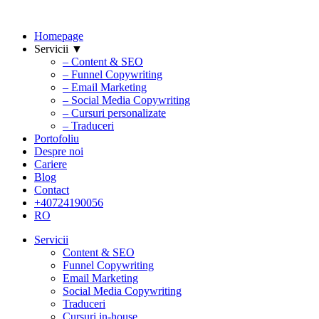
Homepage
Servicii ▼
– Content & SEO
– Funnel Copywriting
– Email Marketing
– Social Media Copywriting
– Cursuri personalizate
– Traduceri
Portofoliu
Despre noi
Cariere
Blog
Contact
+40724190056
RO
Servicii
Content & SEO
Funnel Copywriting
Email Marketing
Social Media Copywriting
Traduceri
Cursuri in-house