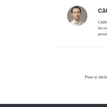
Căt
Cătăli
frecve
perso
Pune-ți idei