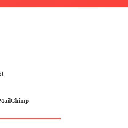
xt
i MailChimp