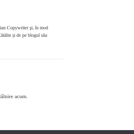
anian Copywriter şi, în mod
ătălin și de pe blogul său
tâlnire acum.