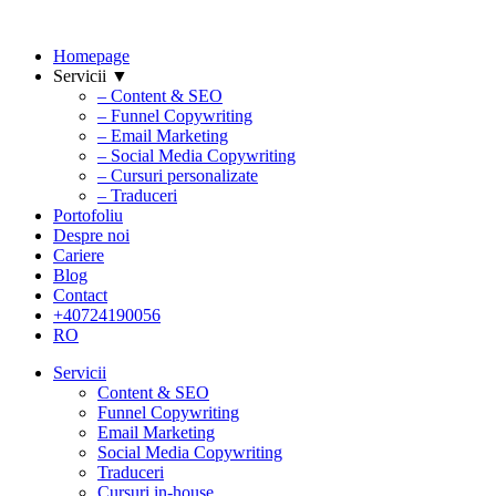
Homepage
Servicii ▼
– Content & SEO
– Funnel Copywriting
– Email Marketing
– Social Media Copywriting
– Cursuri personalizate
– Traduceri
Portofoliu
Despre noi
Cariere
Blog
Contact
+40724190056
RO
Servicii
Content & SEO
Funnel Copywriting
Email Marketing
Social Media Copywriting
Traduceri
Cursuri in-house