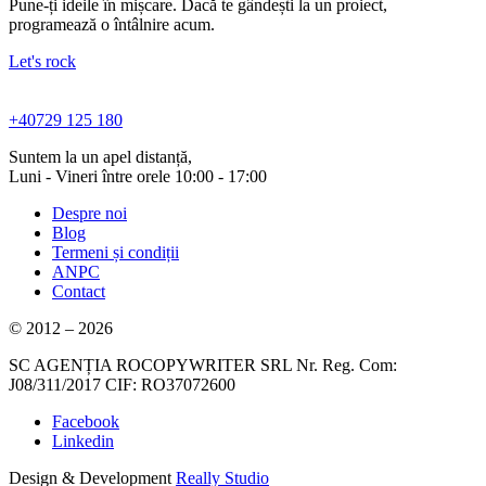
Pune-ți ideile în mișcare. Dacă te gândești la un proiect,
programează o întâlnire acum.
Let's rock
+40729 125 180
Suntem la un apel distanță,
Luni - Vineri între orele 10:00 - 17:00
Despre noi
Blog
Termeni și condiții
ANPC
Contact
© 2012 – 2026
SC AGENȚIA ROCOPYWRITER SRL Nr. Reg. Com:
J08/311/2017 CIF: RO37072600
Facebook
Linkedin
Design & Development
Really Studio