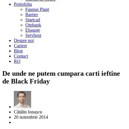
Portofoliu
Faunus Plant
Barrier
Startcad
Otpbank
Ebagaje
Servhost
Despre noi
Cariere
Blog
Contact
RO
De unde ne putem cumpara carti ieftine
de Black Friday
Cătălin Ionașcu
20 noiembrie 2014