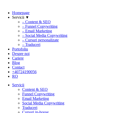
Homepage
Servicii ▼
– Content & SEO
– Funnel Copywriting
– Email Marketing
– Social Media Copywriting
– Cursuri personalizate
– Traduceri
Portofoliu
Despre noi
Cariere
Blog
Contact
+40724190056
RO
Servicii
Content & SEO
Funnel Copywriting
Email Marketing
Social Media Copywriting
Traduceri
Cursuri in-house