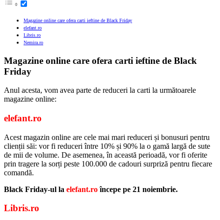
Magazine online care ofera carti ieftine de Black Friday
elefant.ro
Libris.ro
Nemira.ro
Magazine online care ofera carti ieftine de Black
Friday
Anul acesta, vom avea parte de reduceri la carti la următoarele
magazine online:
elefant.ro
Acest magazin online are cele mai mari reduceri și bonusuri pentru
clienții săi: vor fi reduceri între 10% și 90% la o gamă largă de sute
de mii de volume. De asemenea, în această perioadă, vor fi oferite
prin tragere la sorți peste 100.000 de cadouri surpriză pentru fiecare
comandă.
Black Friday-ul la
elefant.ro
începe pe 21 noiembrie.
Libris.ro