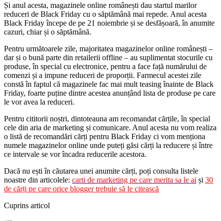
Și anul acesta, magazinele online românești dau startul marilor
reduceri de Black Friday cu o săptămână mai repede. Anul acesta
Black Friday începe de pe 21 noiembrie și se desfășoară, în anumite
cazuri, chiar și o săptămână.
Pentru următoarele zile, majoritatea magazinelor online românești –
dar și o bună parte din retailerii offline – au suplimentat stocurile cu
produse, în special cu electronice, pentru a face față numărului de
comenzi și a impune reduceri de proporții. Farmecul acestei zile
constă în faptul că magazinele fac mai mult teasing înainte de Black
Friday, foarte puține dintre acestea anunțând lista de produse pe care
le vor avea la reduceri.
Pentru cititorii noștri, dintoteauna am recomandat cărțile, în special
cele din aria de marketing și comunicare. Anul acesta nu vom realiza
o listă de recomandări cărți pentru Black Friday ci vom menționa
numele magazinelor online unde puteți găsi cărți la reducere și între
ce intervale se vor încadra reducerile acestora.
Dacă nu ești în căutarea unei anumite cărți, poți consulta listele
noastre din articolele:
carti de marketing pe care merita sa le ai
și
30
de cărți pe care orice blogger trebuie să le citească
Cuprins articol