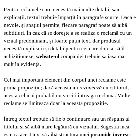
Pentru reclamele care necesită mai multe detalii, sau
explicații, textul trebuie împărțit în paragrafe scurte. Dacă e
nevoie, și spațiul permite, fiecare paragraf poate să aibă
subtitluri. În caz că se dorește a se realiza o reclamă cu un
vizual predominant, și foarte puțin text, dar produsul
necesită explicații și detalii pentru cei care doresc să îl
achiziționeze,
website-ul
companiei trebuie să iasă mai
mult în evidență.
Cel mai important element din corpul unei reclame este
prima propoziție; dacă aceasta nu
rezonează
cu cititorul,
acesta cel mai probabil nu va citi întreaga reclamă. Multe
reclame se limitează doar la această propoziție.
Întreg textul trebuie să fie o continuare sau un răspuns al
titlului și să aibă mare legătură cu vizualul. Sugestia mea
este ca acest text să aibă structura unei
piramide inverse
: