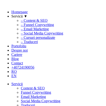
Homepage
Servicii ▼
– Content & SEO
– Funnel Copywriting
– Email Marketing
– Social Media Copywriting
– Cursuri personalizate
– Traduceri
Portofoliu
Despre noi
Cariere
Blog
Contact
+40724190056
RO
EN
Servicii
Content & SEO
Funnel Copywriting
Email Marketing
Social Media Copywriting
Traduceri