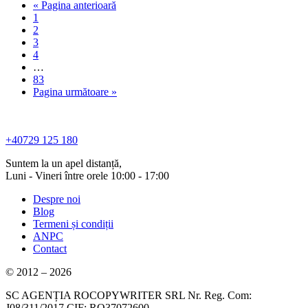
« Pagina anterioară
1
2
3
4
…
83
Pagina următoare »
+40729 125 180
Suntem la un apel distanță,
Luni - Vineri între orele 10:00 - 17:00
Despre noi
Blog
Termeni și condiții
ANPC
Contact
© 2012 – 2026
SC AGENȚIA ROCOPYWRITER SRL Nr. Reg. Com:
J08/311/2017 CIF: RO37072600