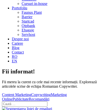
Cursuri in-house
Portofoliu
Faunus Plant
Barrier
Startcad
Otpbank
Ebagaje
Servhost
Despre noi
Cariere
Blog
Contact
RO
EN
Fii informat!
Fii mereu la curent cu cele mai recente informații. Explorează
articolele scrise de echipa Romanian Copywriter.
Content Marketing
Copywriting
Marketing
Online
Publicitate
Recomandări
Blog