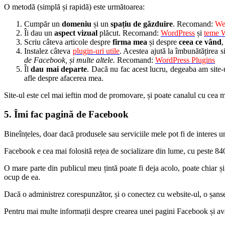
O metodă (simplă și rapidă) este următoarea:
Cumpăr un
domeniu
și un
spațiu de găzduire
. Recomand:
We
Îi dau un
aspect vizual
plăcut. Recomand:
WordPress
și
teme 
Scriu câteva articole despre
firma mea
și despre
ceea ce vând
,
Instalez câteva
plugin-uri
utile
. Acestea ajută la îmbunătățirea s
de Facebook, și multe altele.
Recomand:
WordPress Plugins
Îl
dau mai departe
. Dacă nu fac acest lucru, degeaba am site-u
afle despre afacerea mea.
Site-ul este cel mai ieftin mod de promovare, și poate canalul cu cea m
5. Îmi fac pagină de Facebook
Bineînțeles, doar dacă produsele sau serviciile mele pot fi de interes u
Facebook e cea mai folosită rețea de socializare din lume, cu peste 840 
O mare parte din publicul meu țintă poate fi deja acolo, poate chiar și
ocup de ea.
Dacă o administrez corespunzător, și o conectez cu website-ul, o șansel
Pentru mai multe informații despre crearea unei pagini Facebook și avant