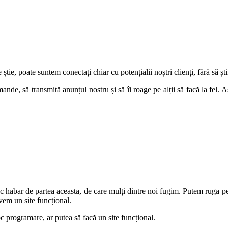
e știe, poate suntem conectați chiar cu potențialii noștri clienți, fără să șt
nde, să transmită anunțul nostru și să îi roage pe alții să facă la fel. 
c habar de partea aceasta, de care mulți dintre noi fugim. Putem ruga 
vem un site funcțional.
loc programare, ar putea să facă un site funcțional.