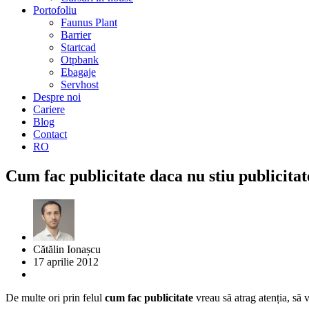
Portofoliu
Faunus Plant
Barrier
Startcad
Otpbank
Ebagaje
Servhost
Despre noi
Cariere
Blog
Contact
RO
Cum fac publicitate daca nu stiu publicitat
Cătălin Ionașcu
17 aprilie 2012
De multe ori prin felul
cum fac publicitate
vreau să atrag atenția, să v