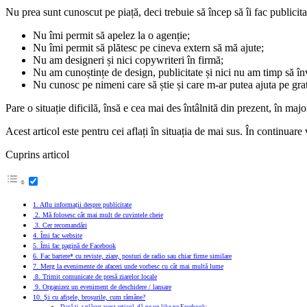
Nu prea sunt cunoscut pe piață, deci trebuie să încep să îi fac publicita
Nu îmi permit să apelez la o agenție;
Nu îmi permit să plătesc pe cineva extern să mă ajute;
Nu am designeri și nici copywriteri în firmă;
Nu am cunoștințe de design, publicitate și nici nu am timp să în
Nu cunosc pe nimeni care să știe și care m-ar putea ajuta pe grat
Pare o situație dificilă, însă e cea mai des întâlnită din prezent, în major
Acest articol este pentru cei aflați în situația de mai sus. În continuar
Cuprins articol
1. Aflu informații despre publicitate
2. Mă folosesc cât mai mult de cuvintele cheie
3. Cer recomandări
4. Îmi fac website
5. Îmi fac pagină de Facebook
6. Fac bartere* cu reviste, ziare, posturi de radio sau chiar firme similare
7. Merg la evenimente de afaceri unde vorbesc cu cât mai multă lume
8. Trimit comunicate de presă ziarelor locale
9. Organizez un eveniment de deschidere / lansare
10. Și cu afișele, broșurile, cum rămâne?
Dacă ți-a plăcut acest articol, dă-ne un like pe Facebook: