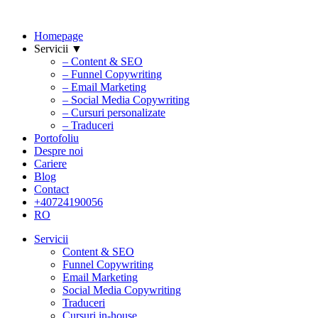
Homepage
Servicii ▼
– Content & SEO
– Funnel Copywriting
– Email Marketing
– Social Media Copywriting
– Cursuri personalizate
– Traduceri
Portofoliu
Despre noi
Cariere
Blog
Contact
+40724190056
RO
Servicii
Content & SEO
Funnel Copywriting
Email Marketing
Social Media Copywriting
Traduceri
Cursuri in-house