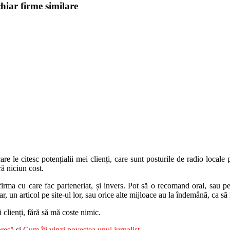
chiar firme similare
re le citesc potențialii mei clienți, care sunt posturile de radio locale 
ră niciun cost.
rma cu care fac parteneriat, și invers. Pot să o recomand oral, sau pe
iar, un articol pe site-ul lor, sau orice alte mijloace au la îndemână, ca 
 clienți, fără să mă coste nimic.
presă
și
Cum îți vinzi povestea unui jurnalist
.