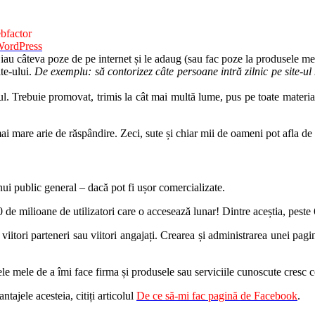
bfactor
WordPress
 iau câteva poze de pe internet și le adaug (sau fac poze la produsele me
ite-ului.
De exemplu: să contorizez câte persoane intră zilnic pe site-ul
l. Trebuie promovat, trimis la cât mai multă lume, pus pe toate materiale
ai mare arie de răspândire. Zeci, sute și chiar mii de oameni pot afla de 
nui public general – dacă pot fi ușor comercializate.
de milioane de utilizatori care o accesează lunar! Dintre aceștia, peste 
 viitori parteneri sau viitori angajați. Crearea și administrarea unei pa
e mele de a îmi face firma și produsele sau serviciile cunoscute cresc co
ajele acesteia, citiți articolul
De ce să-mi fac pagină de Facebook
.