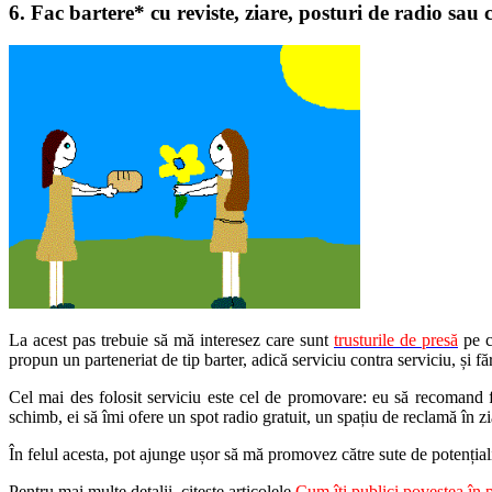
6. Fac bartere* cu reviste, ziare, posturi de radio sau 
La acest pas trebuie să mă interesez care sunt
trusturile de presă
pe ca
propun un parteneriat de tip barter, adică serviciu contra serviciu, și fă
Cel mai des folosit serviciu este cel de promovare: eu să recomand fi
schimb, ei să îmi ofere un spot radio gratuit, un spațiu de reclamă în z
În felul acesta, pot ajunge ușor să mă promovez către sute de potențiali
Pentru mai multe detalii, citește articolele
Cum îți publici povestea în 