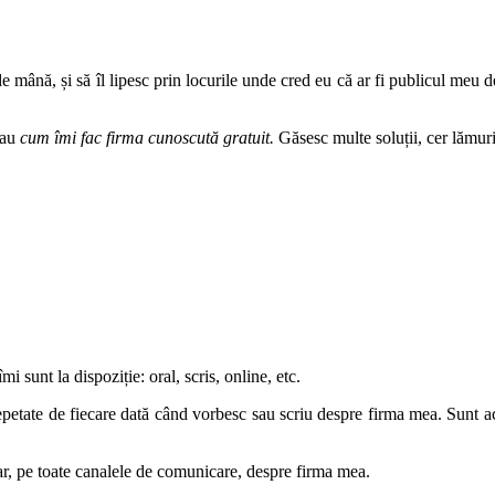
mână, și să îl lipesc prin locurile unde cred eu că ar fi publicul meu d
sau
cum îmi fac firma cunoscută gratuit.
Găsesc multe soluții, cer lămurir
 sunt la dispoziție: oral, scris, online, etc.
epetate de fiecare dată când vorbesc sau scriu despre firma mea. Sunt ac
tar, pe toate canalele de comunicare, despre firma mea.