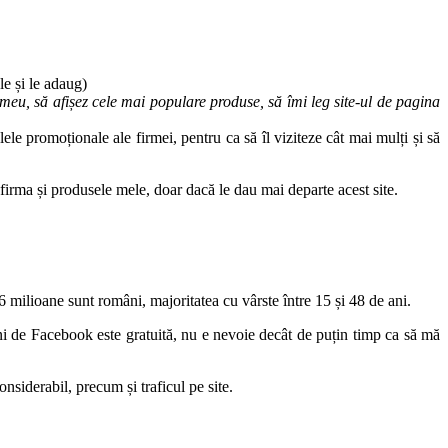
le și le adaug)
 meu, să afișez cele mai populare produse, să îmi leg site-ul de pagina
le promoționale ale firmei, pentru ca să îl viziteze cât mai mulți și să
firma și produsele mele, doar dacă le dau mai departe acest site.
6 milioane sunt români, majoritatea cu vârste între 15 și 48 de ani.
gini de Facebook este gratuită, nu e nevoie decât de puțin timp ca să mă
nsiderabil, precum și traficul pe site.