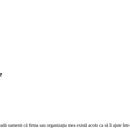
e
adă oamenii că firma sau organizația mea există acolo ca să îi ajute într-u