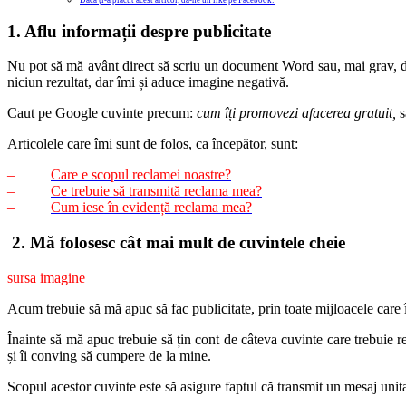
1. Aflu informații despre publicitate
Nu pot să mă avânt direct să scriu un document Word sau, mai grav, de 
niciun rezultat, dar îmi și aduce imagine negativă.
Caut pe Google cuvinte precum:
cum îți promovezi afacerea gratuit,
Articolele care îmi sunt de folos, ca începător, sunt:
–
Care e scopul reclamei noastre?
–
Ce trebuie să transmită reclama mea?
–
Cum iese în evidență reclama mea?
2. Mă folosesc cât mai mult de cuvintele cheie
sursa imagine
Acum trebuie să mă apuc să fac publicitate, prin toate mijloacele care îmi
Înainte să mă apuc trebuie să țin cont de câteva cuvinte care trebuie r
și îi conving să cumpere de la mine.
Scopul acestor cuvinte este să asigure faptul că transmit un mesaj uni