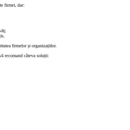
te firmei, dar:
văț;
is.
itatea firmelor și organizațiilor.
e vă recomand câteva soluții: