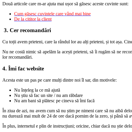
Două articole care m-ar ajuta mai ușor să găsesc aceste cuvinte sunt:
Cum găsesc cuvintele care vând mai bine
De la cititor la client
3. Cer recomandări
Cu toții avem prieteni, care la rândul lor au alți prieteni, și tot așa. Cin
Nu ne costă nimic să apelăm la acești prieteni, să îi rugăm să ne recoma
lor recomandări.
4. Îmi fac website
Acesta este un pas pe care mulți dintre noi îl sar, din motivele:
Nu înțeleg la ce mă ajută
Nu știu să fac un site / nu am răbdare
Nu am bani să plătesc pe cineva să îmi facă
În ziua de azi, nu avem cum să nu știm pe nimeni care să nu aibă delo
nu durează mai mult de 24 de ore dacă pornim de la zero, și până să a
În plus, internetul e plin de instrucțiuni; oricine, chiar dacă nu știe de